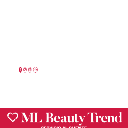
Beauty Creations
Beauty Creations
DÚO DE LABIOS
DÚO TINTED LUXE
DRAWN TOGETHER
+ WOODEN LIP
– BEAUTY
PENCIL PUMPKIN –
CREATIONS
BEAUTY
CREATIONS
$
180.00
1
2
3
→
$
117.51