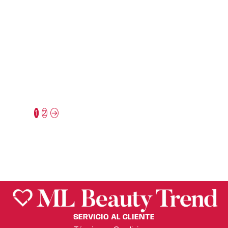
Atenea
ANANDA
ALGODÓN LUXURY
BORLAS MAKE ME
DESMAQUILLANTE
UP – ANANDA
– ATENEA
$
52.50
$
25.50
1
2
→
SERVICIO AL CLIENTE