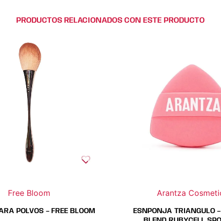
PRODUCTOS RELACIONADOS CON ESTE PRODUCTO
Este
Este
produc
prod
tiene
tiene
múltipl
múlti
variante
varia
Las
Las
opcion
opci
se
se
pueden
pued
elegir
elegi
en
en
la
la
página
pági
Free Bloom
Arantza Cosmeti
de
de
produc
prod
ARA POLVOS – FREE BLOOM
ESNPONJA TRIANGULO –
BLEND RUBYCELL SPO