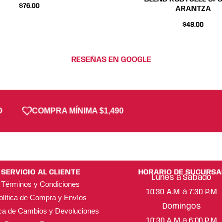
$
76.00
ARANTZA
$
48.00
RESEÑAS EN GOOGLE
COMPRA MÍNIMA $1,490
SERVICIO AL CLIENTE
HORARIO DE SUCURSA
Lunes a Sábado
Términos y Condiciones
10:30 A.M a 7:30 P.M
olítica de Compra y Envíos
Domingos
ica de Cambios y Devoluciones
10:30 A.M a 6:00 P.M