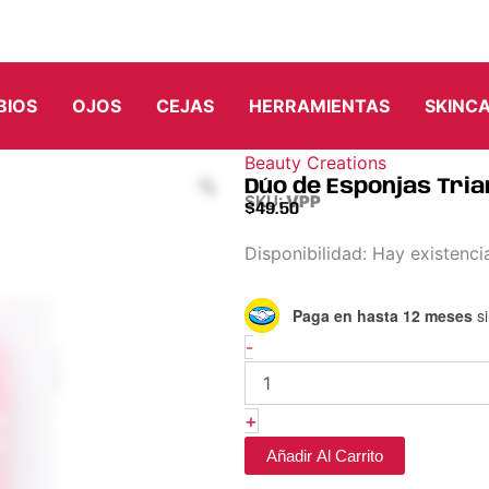
BIOS
OJOS
CEJAS
HERRAMIENTAS
SKINC
Beauty Creations
Dúo de Esponjas Tria
SKU:
VPP
$
49.50
Dúo
Disponibilidad:
Hay existenci
de
Esponjas
Paga en hasta 12 meses
si
Triangulo
Puff
-
Puff
Set
-
+
Beauty
Creations
Añadir Al Carrito
cantidad