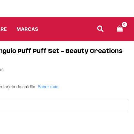
Set
-
Beauty
Creations
cantidad
ARE
MARCAS
ngulo Puff Puff Set – Beauty Creations
as
n tarjeta de crédito.
Saber más