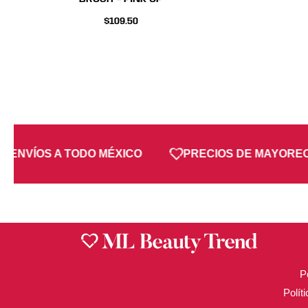
$
109.50
ENVÍOS A TODO MÉXICO
PRECIOS DE MAYOREO
P
Polít