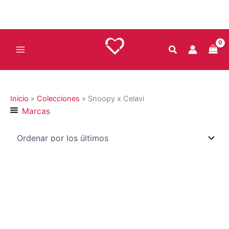
Ir
al
contenido
Inicio
»
Colecciones
»
Snoopy x Celavi
Marcas