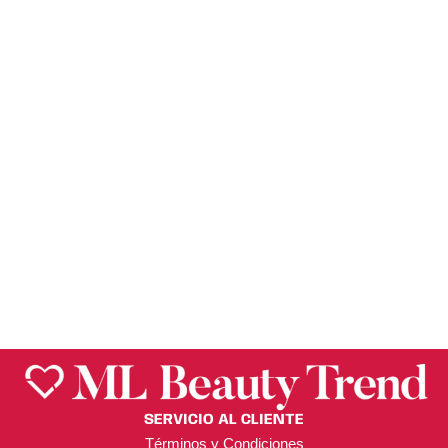
Célavi
PARCHES
ANTIACNÉ 36 PCS
SNOOPY – CELAVI
$
95.00
SERVICIO AL CLIENTE
Términos y Condiciones