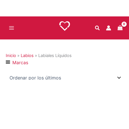
Ir
al
contenido
Inicio
»
Labios
»
Labiales Líquidos
Marcas