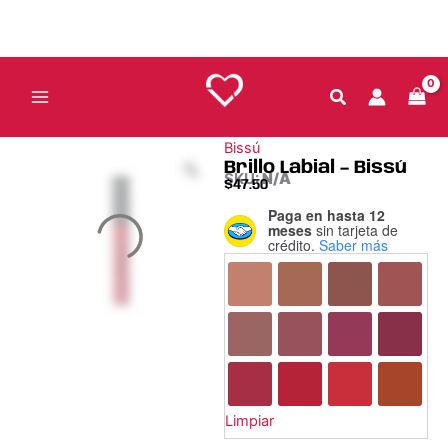
Ir
al
contenido
Bissú
Brillo Labial – Bissú
SKU:
N/A
$
47.50
Paga en hasta 12
Brillo
meses
sin tarjeta de
Labial
crédito.
Saber más
-
Bissú
cantidad
Limpiar