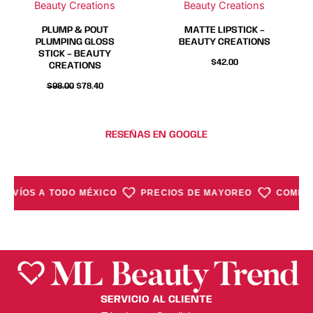
Beauty Creations
Beauty Creations
pueden
pueden
pueden
pueden
elegir
elegir
elegir
elegir
PLUMP & POUT
MATTE LIPSTICK –
en
en
en
en
PLUMPING GLOSS
BEAUTY CREATIONS
STICK – BEAUTY
la
la
la
la
$
42.00
CREATIONS
página
página
página
página
$
98.00
$
78.40
de
de
de
de
producto
producto
producto
producto
RESEÑAS EN GOOGLE
ENVÍOS A TODO MÉXICO
PRECIOS DE MAYOREO
COMPRA
SERVICIO AL CLIENTE