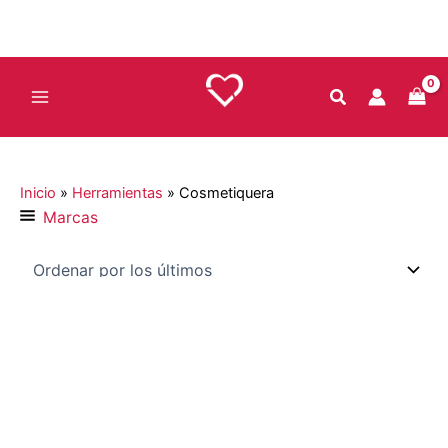
Ir
al
contenido
Inicio
»
Herramientas
»
Cosmetiquera
Marcas