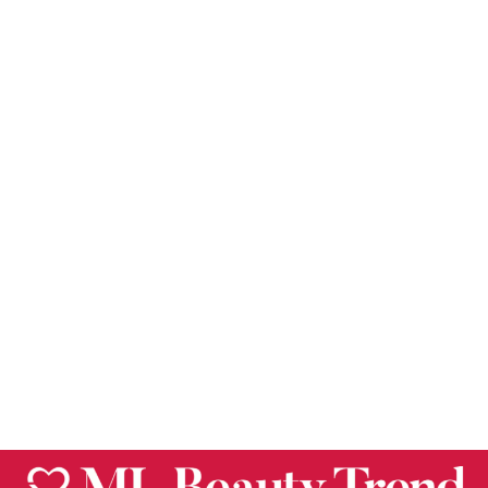
MH Beauty
COSMETIQUERAS
LUMI SET – MH
BEAUTY
$
327.50