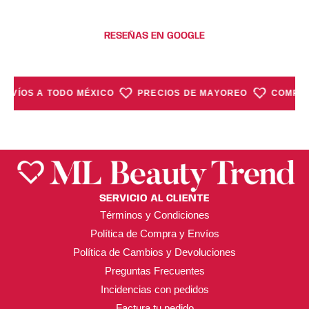
de
de
producto
producto
RESEÑAS EN GOOGLE
ENVÍOS A TODO MÉXICO
PRECIOS DE MAYOREO
COMPRA
SERVICIO AL CLIENTE
Términos y Condiciones
Política de Compra y Envíos
Política de Cambios y Devoluciones
Preguntas Frecuentes
Incidencias con pedidos
Factura tu pedido