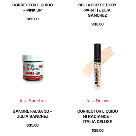
elegir
elegir
CORRECTOR LÍQUIDO
SELLADOR DE BODY
en
en
– PINK UP
PAINT | JULIA
SÁNCHEZ
la
la
$
65.00
página
página
$
38.00
de
de
producto
producto
Este
Este
producto
producto
tiene
tiene
múltiples
múltiples
variantes.
variantes.
Las
Las
opciones
opciones
se
se
Julia Sánchez
Italia Deluxe
pueden
pueden
elegir
elegir
SANGRE FALSA 3D –
CORRECTOR LÍQUIDO
en
en
JULIA SÁNCHEZ
HI RADIANCE –
ITALIA DELUXE
la
la
$
35.00
página
página
$
29.00