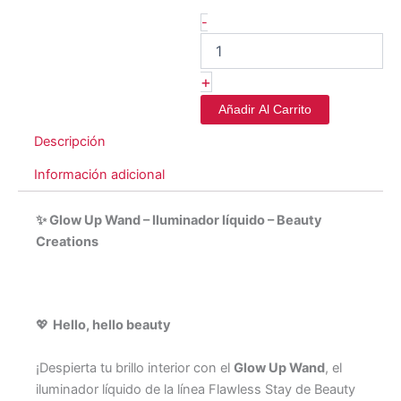
Glow
-
Up
Wands
-
Beauty
+
Creations
Añadir Al Carrito
cantidad
Descripción
Información adicional
✨
Glow Up Wand – Iluminador líquido – Beauty
Creations
💖
Hello, hello beauty
¡Despierta tu brillo interior con el
Glow Up Wand
, el
iluminador líquido de la línea Flawless Stay de Beauty