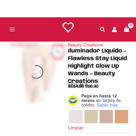
Ir
al
contenido
Beauty Creations
ÚLTIMAS PIEZAS
15
%
Iluminador Líquido –
Ahorra $17
Flawless Stay Liquid
Highlight Glow Up
Wands – Beauty
Creations
SKU:
N/A
$
114.00
$
96.90
Paga en hasta 12
Iluminador
meses
sin tarjeta de
Líquido
crédito.
Saber más
-
Flawless
Stay
Liquid
Limpiar
Highlight