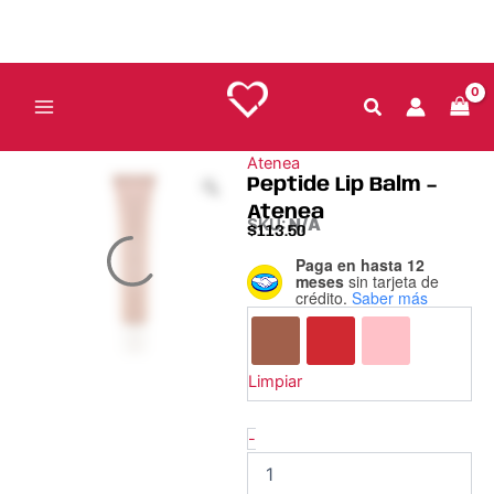
Ir
al
contenido
Atenea
Peptide Lip Balm –
Atenea
SKU:
N/A
$
113.50
Paga en hasta 12
Peptide
meses
sin tarjeta de
Lip
crédito.
Saber más
Balm
-
Atenea
cantidad
Limpiar
-