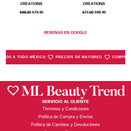
la
la
la
la
CREATIONS
CREATIONS
página
página
página
página
$
98.00
$
78.40
$
77.00
$
65.45
de
de
de
de
producto
producto
producto
producto
RESEÑAS EN GOOGLE
NVÍOS A TODO MÉXICO
PRECIOS DE MAYOREO
COMPRA M
SERVICIO AL CLIENTE
Términos y Condiciones
Política de Compra y Envíos
Política de Cambios y Devoluciones