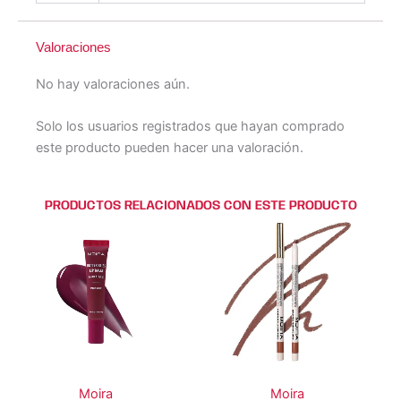
Valoraciones
No hay valoraciones aún.
Solo los usuarios registrados que hayan comprado
este producto pueden hacer una valoración.
PRODUCTOS RELACIONADOS CON ESTE PRODUCTO
Este
Este
Este
Este
producto
producto
producto
producto
tiene
tiene
tiene
tiene
múltiples
múltiples
múltiples
múltiples
variantes.
variantes.
variantes.
variantes.
Las
Las
Las
Las
opciones
opciones
opciones
opciones
se
se
se
se
Moira
Moira
pueden
pueden
pueden
pueden