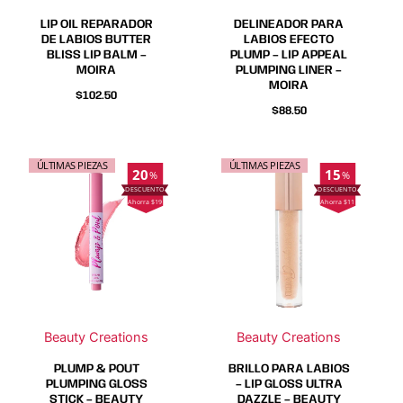
elegir
elegir
elegir
elegir
LIP OIL REPARADOR
DELINEADOR PARA
en
en
en
en
DE LABIOS BUTTER
LABIOS EFECTO
BLISS LIP BALM –
PLUMP – LIP APPEAL
la
la
la
la
MOIRA
PLUMPING LINER –
página
página
página
página
MOIRA
$
102.50
de
de
de
de
$
88.50
producto
producto
producto
producto
Este
Este
Este
Este
ÚLTIMAS PIEZAS
ÚLTIMAS PIEZAS
20
15
%
%
producto
producto
producto
producto
Ahorra $19
Ahorra $11
tiene
tiene
tiene
tiene
múltiples
múltiples
múltiples
múltiples
variantes.
variantes.
variantes.
variantes.
Las
Las
Las
Las
opciones
opciones
opciones
opciones
se
se
se
se
Beauty Creations
Beauty Creations
pueden
pueden
pueden
pueden
elegir
elegir
elegir
elegir
PLUMP & POUT
BRILLO PARA LABIOS
en
en
en
en
PLUMPING GLOSS
– LIP GLOSS ULTRA
STICK – BEAUTY
DAZZLE – BEAUTY