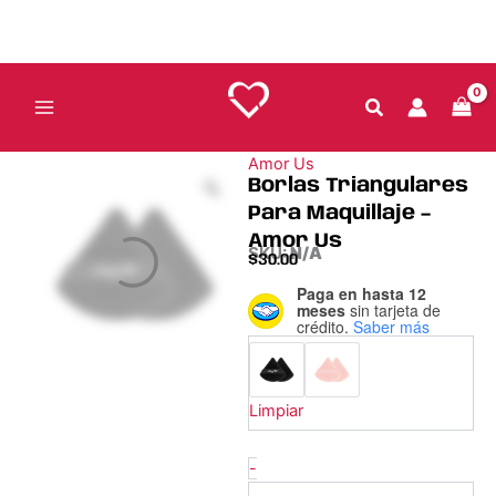
Ir
al
contenido
Amor Us
Borlas Triangulares
Para Maquillaje –
Amor Us
SKU:
N/A
$
30.00
Paga en hasta 12
Borlas
meses
sin tarjeta de
Triangulares
crédito.
Saber más
Para
Maquillaje
–
Amor
Limpiar
Us
cantidad
-