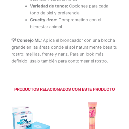
Variedad de tonos:
Opciones para cada
tono de piel y preferencia.
Cruelty-free:
Comprometido con el
bienestar animal.
💡 Consejo ML:
Aplica el bronceador con una brocha
grande en las áreas donde el sol naturalmente besa tu
rostro: mejillas, frente y nariz. Para un look más
definido, úsalo también para contornear el rostro.
PRODUCTOS RELACIONADOS CON ESTE PRODUCTO
Este
Este
Este
Este
producto
producto
producto
producto
tiene
tiene
tiene
tiene
múltiples
múltiples
múltiples
múltiples
variantes.
variantes.
variantes.
variantes.