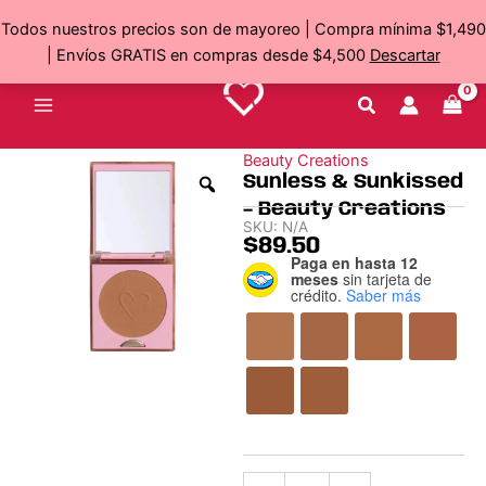
Ir
Todos nuestros precios son de mayoreo | Compra mínima $1,490
al
| Envíos GRATIS en compras desde $4,500
Descartar
contenido
Beauty Creations
Sunless & Sunkissed
– Beauty Creations
SKU:
N/A
$
89.50
Paga en hasta 12
Sunless
meses
sin tarjeta de
&
crédito.
Saber más
Sunkissed
-
Beauty
Creations
cantidad