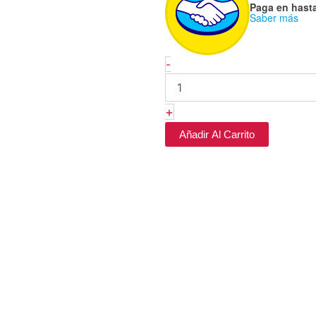
Paga en hast
-
Saber más
Moira
cantidad
-
+
Añadir Al Carrito