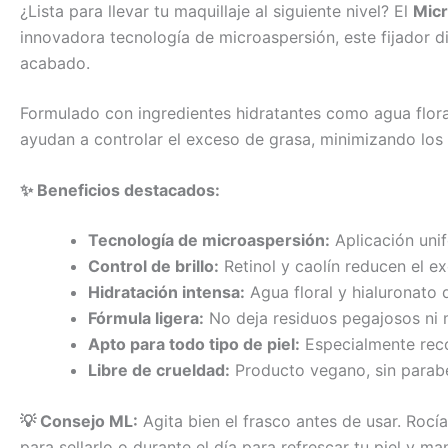
¿Lista para llevar tu maquillaje al siguiente nivel? El
Micr
innovadora tecnología de microaspersión, este fijador d
acabado.
Formulado con ingredientes hidratantes como agua floral,
ayudan a controlar el exceso de grasa, minimizando los 
✨ Beneficios destacados:
Tecnología de microaspersión:
Aplicación uni
Control de brillo:
Retinol y caolín reducen el e
Hidratación intensa:
Agua floral y hialuronato 
Fórmula ligera:
No deja residuos pegajosos ni 
Apto para todo tipo de piel:
Especialmente reco
Libre de crueldad:
Producto vegano, sin paraben
💡 Consejo ML:
Agita bien el frasco antes de usar. Rocí
para sellarlo o durante el día para refrescar tu piel y 