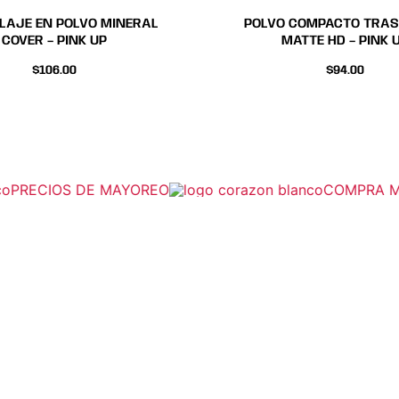
de
de
LAJE EN POLVO MINERAL
POLVO COMPACTO TRAS
producto
producto
COVER – PINK UP
MATTE HD – PINK 
$
106.00
$
94.00
PRECIOS DE MAYOREO
COMPRA MÍN