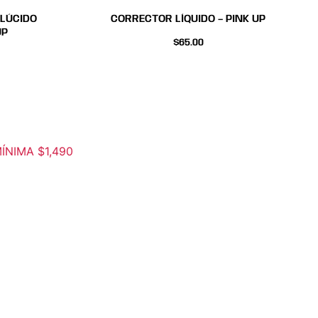
de
de
LÚCIDO
CORRECTOR LÍQUIDO – PINK UP
producto
producto
UP
$
65.00
IMA $1,490