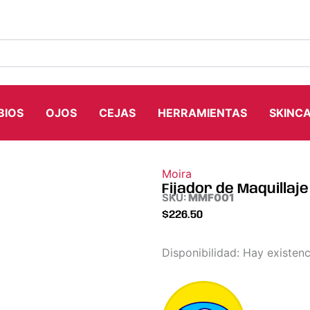
BIOS
OJOS
CEJAS
HERRAMIENTAS
SKINC
Moira
Fijador de Maquillaj
SKU:
MMF001
$
226.50
Fijador
Disponibilidad:
Hay existenc
de
Maquillaje
Profesional
Microdot