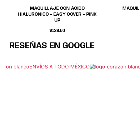
de
de
MAQUILLAJE CON ÁCIDO
MAQUIL
producto
producto
HIALURÓNICO – EASY COVER – PINK
UP
$
128.50
RESEÑAS EN GOOGLE
ENVÍOS A TODO MÉXICO