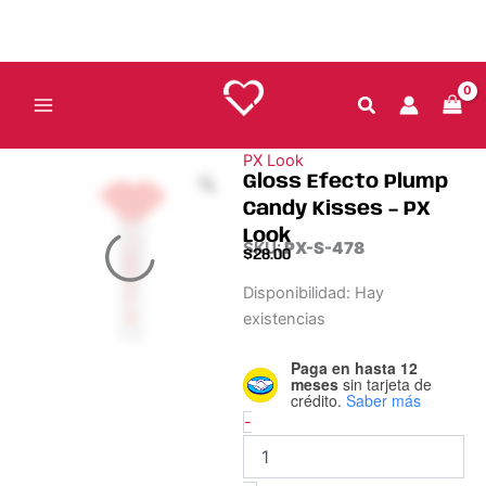
Ir
PX
al
Look
cantidad
contenido
PX Look
Gloss Efecto Plump
Candy Kisses – PX
Look
SKU:
PX-S-478
$
28.00
Gloss
Disponibilidad:
Hay
Efecto
existencias
Plump
Candy
Paga en hasta 12
Kisses
meses
sin tarjeta de
-
crédito.
Saber más
PX
-
Look
cantidad