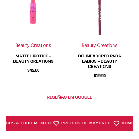
tiene
tiene
tiene
tiene
múltiples
múltiples
múltiples
múltiples
variantes.
variantes.
variantes.
variantes.
Las
Las
Las
Las
opciones
opciones
opciones
opciones
se
se
se
se
Beauty Creations
Beauty Creations
pueden
pueden
pueden
pueden
elegir
elegir
elegir
elegir
MATTE LIPSTICK –
DELINEADORES PARA
en
en
en
en
BEAUTY CREATIONS
LABIOS – BEAUTY
CREATIONS
la
la
la
la
$
42.00
página
página
página
página
$
15.50
de
de
de
de
producto
producto
producto
producto
RESEÑAS EN GOOGLE
ENVÍOS A TODO MÉXICO
PRECIOS DE MAYOREO
COMPRA 