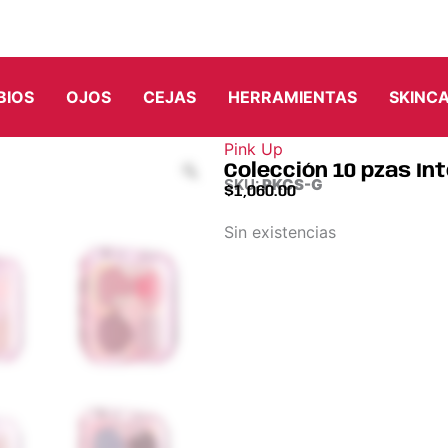
BIOS
OJOS
CEJAS
HERRAMIENTAS
SKINC
Pink Up
Colección 10 pzas Int
SKU:
PKCS-G
$
1,060.00
Sin existencias