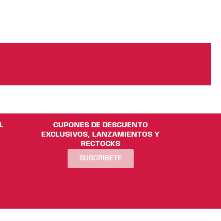
pueden
pueden
elegir
elegir
en
en
la
la
página
página
de
de
producto
producto
L
CUPONES DE DESCUENTO
EXCLUSIVOS, LANZAMIENTOS Y
RECTOCKS
SUSCRÍBETE