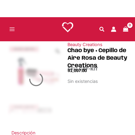
Ir
al
contenido
Beauty Creations
ENVÍO GRATIS
Chao bye + Cepillo de
Aire Rosa de Beauty
Creations
SKU:
CBF-KIT
$
1,097.00
Sin existencias
ENVÍO GRATIS
ENVÍO GRATIS
ENVÍO GRATIS
Descripción