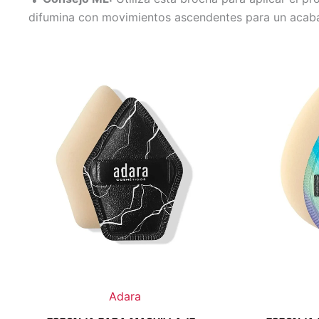
difumina con movimientos ascendentes para un acaba
Adara