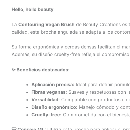
Hello, hello beauty
La
Contouring Vegan Brush
de Beauty Creations es tu
calidad, esta brocha angulada se adapta a los contor
Su forma ergonómica y cerdas densas facilitan el man
Además, su diseño cruelty-free refleja el compromiso
✨ Beneficios destacados:
Aplicación precisa:
Ideal para definir pómulo
Fibras veganas:
Suaves y respetuosas con la
Versatilidad:
Compatible con productos en c
Diseño ergonómico:
Manejo cómodo y cont
Cruelty-free:
Comprometida con el bienesta
💡 Consejo ML:
Utiliza esta brocha para aplicar el pr