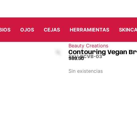
BIOS
OJOS
CEJAS
HERRAMIENTAS
SKINC
Beauty Creations
Contouring Vegan Br
SKU:
BCVB-03
$
89.50
Sin existencias