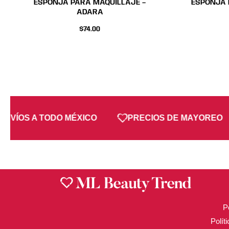
ESPONJA PARA MAQUILLAJE –
ESPONJA 
ADARA
$
74.00
NVÍOS A TODO MÉXICO
PRECIOS DE MAYOREO
P
Polít