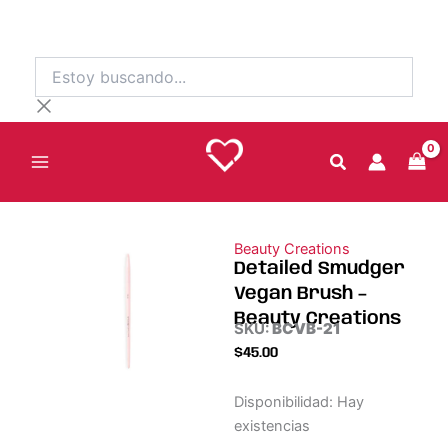
Ir
al
contenido
Estoy
buscando...
Beauty Creations
Detailed Smudger
Vegan Brush –
Beauty Creations
SKU:
BCVB-21
$
45.00
Detailed
Disponibilidad:
Hay
Smudger
existencias
Vegan