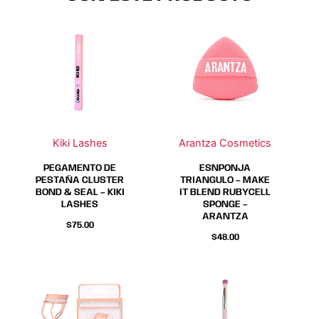
Este
Este
producto
producto
tiene
tiene
múltiples
múltiples
variantes.
variantes.
Las
Las
opciones
opciones
se
se
Kiki Lashes
Arantza Cosmetics
pueden
pueden
elegir
elegir
PEGAMENTO DE
ESNPONJA
PESTAÑA CLUSTER
TRIANGULO – MAKE
en
en
BOND & SEAL – KIKI
IT BLEND RUBYCELL
la
la
LASHES
SPONGE –
ARANTZA
página
página
$
75.00
de
de
$
48.00
producto
producto