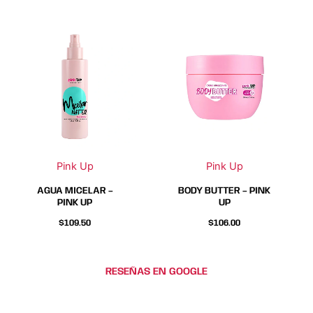
Este
Este
producto
producto
tiene
tiene
múltiples
múltiples
variantes.
variantes.
Las
Las
opciones
opciones
se
se
Pink Up
Pink Up
pueden
pueden
elegir
elegir
AGUA MICELAR –
BODY BUTTER – PINK
en
en
PINK UP
UP
la
la
$
109.50
$
106.00
página
página
de
de
producto
producto
RESEÑAS EN GOOGLE