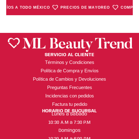
NVÍOS A TODO MÉXICO
PRECIOS DE MAYOREO
COMPRA 
SERVICIO AL CLIENTE
Términos y Condiciones
Política de Compra y Envíos
Política de Cambios y Devoluciones
Preguntas Frecuentes
Incidencias con pedidos
Factura tu pedido
HORARIO DE SUCURSAL
Lunes a Sábado
10:30 A.M a 7:30 P.M
Domingos
10:30 A.M a 6:00 P.M