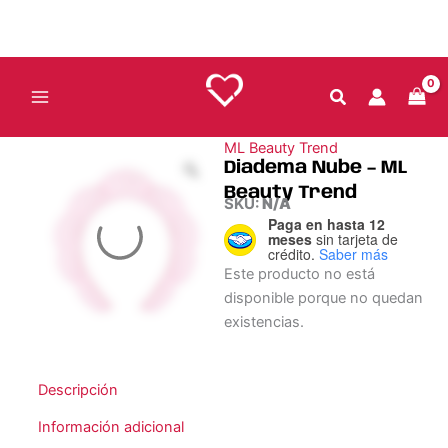
Ir
al
contenido
ML Beauty Trend
Diadema Nube – ML
Beauty Trend
SKU:
N/A
Paga en hasta 12
meses
sin tarjeta de
crédito.
Saber más
Este producto no está
disponible porque no quedan
existencias.
Descripción
Información adicional