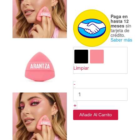
Esnponja
Paga en
Triangulo
hasta 12
-
meses
sin
tarjeta de
Make
crédito.
It
Saber más
Blend
Rubycell
Sponge
-
Limpiar
Arantza
cantidad
-
+
Añadir Al Carrito