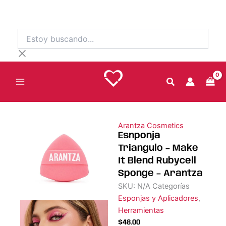
Ir
al
contenido
Estoy
buscando...
Arantza Cosmetics
Esnponja
Triangulo – Make
It Blend Rubycell
Sponge – Arantza
SKU:
N/A
Categorías
Esponjas y Aplicadores
,
Herramientas
$
48.00