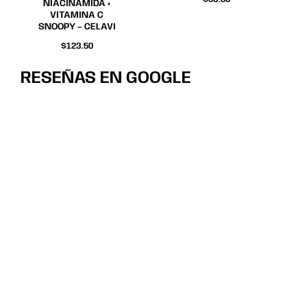
la
la
NIACINAMIDA +
VITAMINA C
página
página
SNOOPY – CELAVI
de
de
$
123.50
producto
producto
RESEÑAS EN GOOGLE