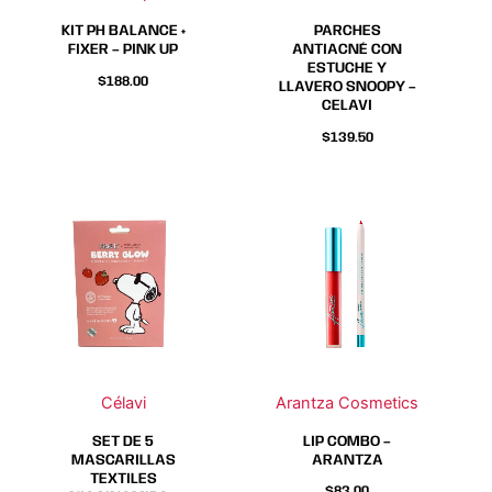
KIT PH BALANCE +
PARCHES
FIXER – PINK UP
ANTIACNÉ CON
ESTUCHE Y
$
188.00
LLAVERO SNOOPY –
CELAVI
$
139.50
Este
Este
producto
producto
tiene
tiene
múltiples
múltiples
variantes.
variantes.
Las
Las
opciones
opciones
se
se
Célavi
Arantza Cosmetics
pueden
pueden
elegir
elegir
SET DE 5
LIP COMBO –
MASCARILLAS
ARANTZA
en
en
TEXTILES
$
83.00