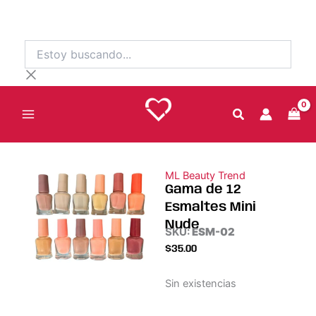
Ir
al
contenido
Estoy
buscando...
ML Beauty Trend
Gama de 12
Esmaltes Mini
Nude
SKU:
ESM-02
$
35.00
Sin existencias