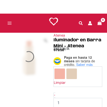
Ir
al
contenido
Atenea
Iluminador en Barra
Mini – Atenea
SKU:
N/A
$
79.50
Paga en hasta 12
Iluminador
meses
sin tarjeta de
en
crédito.
Saber más
Barra
Mini
–
Atenea
Limpiar
cantidad
-