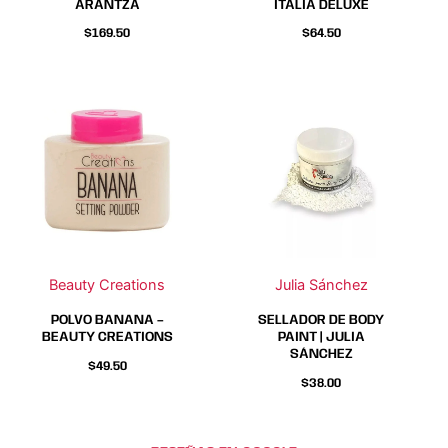
ARANTZA
ITALIA DELUXE
de
de
$
169.50
$
64.50
producto
producto
Beauty Creations
Julia Sánchez
POLVO BANANA –
SELLADOR DE BODY
BEAUTY CREATIONS
PAINT | JULIA
SÁNCHEZ
$
49.50
$
38.00