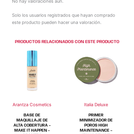
No hay valoraciones aún.
Solo los usuarios registrados que hayan comprado
este producto pueden hacer una valoración.
PRODUCTOS RELACIONADOS CON ESTE PRODUCTO
Este
Este
producto
producto
tiene
tiene
múltiples
múltiples
variantes.
variantes.
Las
Las
opciones
opciones
se
se
Arantza Cosmetics
Italia Deluxe
pueden
pueden
elegir
elegir
BASE DE
PRIMER
en
en
MAQUILLAJE DE
MINIMIZADOR DE
ALTA COBERTURA –
POROS HIGH
la
la
MAKE IT HAPPEN –
MAINTENANCE –
página
página