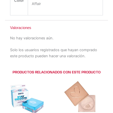
Color
Affair
Valoraciones
No hay valoraciones aún.
Solo los usuarios registrados que hayan comprado
este producto pueden hacer una valoración.
PRODUCTOS RELACIONADOS CON ESTE PRODUCTO
Este
Este
Este
Este
producto
producto
producto
producto
tiene
tiene
tiene
tiene
múltiples
múltiples
múltiples
múltiples
variantes.
variantes.
variantes.
variantes.
Las
Las
Las
Las