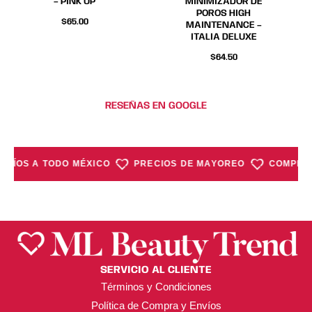
en
en
– PINK UP
MINIMIZADOR DE
POROS HIGH
la
la
$
65.00
MAINTENANCE –
página
página
ITALIA DELUXE
de
de
$
64.50
producto
producto
RESEÑAS EN GOOGLE
NVÍOS A TODO MÉXICO
PRECIOS DE MAYOREO
COMPRA 
SERVICIO AL CLIENTE
Términos y Condiciones
Política de Compra y Envíos