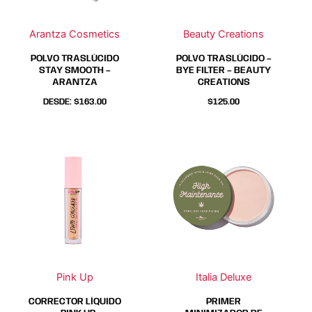
opciones
opciones
opciones
opciones
se
se
se
se
Arantza Cosmetics
Beauty Creations
pueden
pueden
pueden
pueden
elegir
elegir
elegir
elegir
POLVO TRASLÚCIDO
POLVO TRASLÚCIDO –
en
en
en
en
STAY SMOOTH –
BYE FILTER – BEAUTY
ARANTZA
CREATIONS
la
la
la
la
página
página
página
página
DESDE:
$
163.00
$
125.00
de
de
de
de
producto
producto
producto
producto
Este
Este
producto
producto
tiene
tiene
múltiples
múltiples
variantes.
variantes.
Las
Las
opciones
opciones
se
se
Pink Up
Italia Deluxe
pueden
pueden
elegir
elegir
CORRECTOR LÍQUIDO
PRIMER