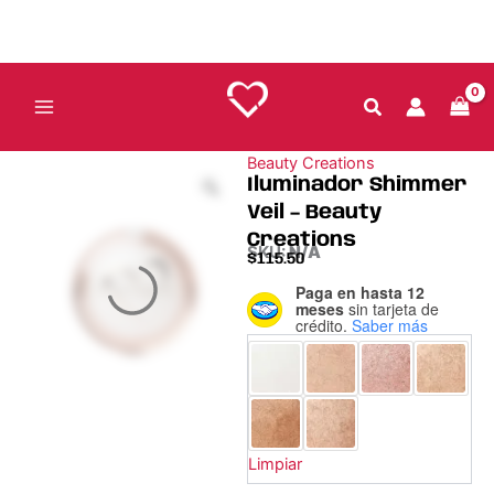
Ir
al
contenido
Beauty Creations
Iluminador Shimmer
Veil – Beauty
Creations
SKU:
N/A
$
115.50
Paga en hasta 12
Iluminador
meses
sin tarjeta de
Shimmer
crédito.
Saber más
Veil
–
Beauty
Creations
cantidad
Limpiar