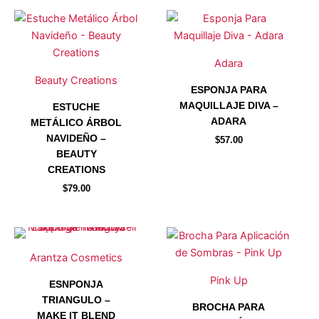
Adara
Beauty Creations
ESPONJA PARA
MAQUILLAJE DIVA –
ESTUCHE
ADARA
METÁLICO ÁRBOL
NAVIDEÑO –
$
57.00
BEAUTY
CREATIONS
$
79.00
Este
Este
producto
producto
Arantza Cosmetics
tiene
tiene
Pink Up
ESNPONJA
múltiples
múltiples
TRIANGULO –
variantes.
variantes.
BROCHA PARA
MAKE IT BLEND