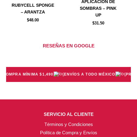
Las
Las
APLICACIÓN DE
RUBYCELL SPONGE
opciones
opciones
SOMBRAS – PINK
– ARANTZA
se
se
UP
$
48.00
pueden
pueden
$
31.50
elegir
elegir
en
en
la
la
RESEÑAS EN GOOGLE
página
página
de
de
producto
producto
COMPRA MÍNIMA $1,490
ENVÍOS A TODO MÉXICO
PRECI
SERVICIO AL CLIENTE
Términos y Condiciones
Política de Compra y Envíos