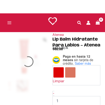
Ir
al
contenido
Atenea
Lip Balm Hidratante
Para Labios – Atenea
SKU:
N/A
$
82.00
Paga en hasta 12
Lip
meses
sin tarjeta de
Balm
crédito.
Saber más
Hidratante
Para
Labios
-
Limpiar
Atenea
cantidad
-