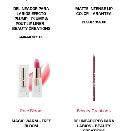
elegir
elegir
elegir
elegir
DELINEADOR PARA
MATTE INTENSE LIP
en
en
en
en
LABIOS EFECTO
COLOR – ARANTZA
PLUMP – PLUMP &
la
la
la
la
DESDE:
$
59.00
POUT LIP LINER –
página
página
página
página
BEAUTY CREATIONS
de
de
de
de
$
76.50
$
65.02
producto
producto
producto
producto
Este
Este
Este
Este
producto
producto
producto
producto
tiene
tiene
tiene
tiene
múltiples
múltiples
múltiples
múltiples
variantes.
variantes.
variantes.
variantes.
Las
Las
Las
Las
opciones
opciones
opciones
opciones
se
se
se
se
Free Bloom
Beauty Creations
pueden
pueden
pueden
pueden
elegir
elegir
elegir
elegir
MAGIC WARM – FREE
DELINEADORES PARA
en
en
en
en
BLOOM
LABIOS – BEAUTY
CREATIONS