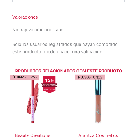
Valoraciones
No hay valoraciones aún.
Solo los usuarios registrados que hayan comprado
este producto pueden hacer una valoración.
PRODUCTOS RELACIONADOS CON ESTE PRODUCTO
Este
Este
Este
Este
ÚLTIMAS PIEZAS
NUEVOS TONOS
15
%
producto
producto
producto
producto
Ahorra $11
tiene
tiene
tiene
tiene
múltiples
múltiples
múltiples
múltiples
variantes.
variantes.
variantes.
variantes.
Las
Las
Las
Las
opciones
opciones
opciones
opciones
se
se
se
se
Beauty Creations
Arantza Cosmetics
pueden
pueden
pueden
pueden