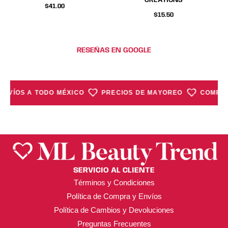
la
la
la
la
$
41.00
página
página
página
página
$
15.50
de
de
de
de
producto
producto
producto
producto
RESEÑAS EN GOOGLE
ENVÍOS A TODO MÉXICO
PRECIOS DE MAYOREO
COMPRA
SERVICIO AL CLIENTE
Términos y Condiciones
Política de Compra y Envíos
Política de Cambios y Devoluciones
Preguntas Frecuentes