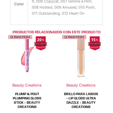
It, 006 Copycat, 007 Gimme a Hint,
Color
008 Hottest, 009 Amused, 010 Posh,
011 Outstanding, 012 Heart On
PRODUCTOS RELACIONADOS CON ESTE PRODUCTO
Este
Este
Este
Este
ÚLTIMAS PIEZAS
ÚLTIMAS PIEZAS
20
15
%
%
producto
producto
producto
producto
Ahorra $19
Ahorra $11
tiene
tiene
tiene
tiene
múltiples
múltiples
múltiples
múltiples
variantes.
variantes.
variantes.
variantes.
Las
Las
Las
Las
opciones
opciones
opciones
opciones
se
se
se
se
Beauty Creations
Beauty Creations
pueden
pueden
pueden
pueden
elegir
elegir
elegir
elegir
PLUMP & POUT
BRILLO PARA LABIOS
en
en
en
en
PLUMPING GLOSS
– LIP GLOSS ULTRA
STICK – BEAUTY
DAZZLE – BEAUTY
la
la
la
la
CREATIONS
CREATIONS
página
página
página
página