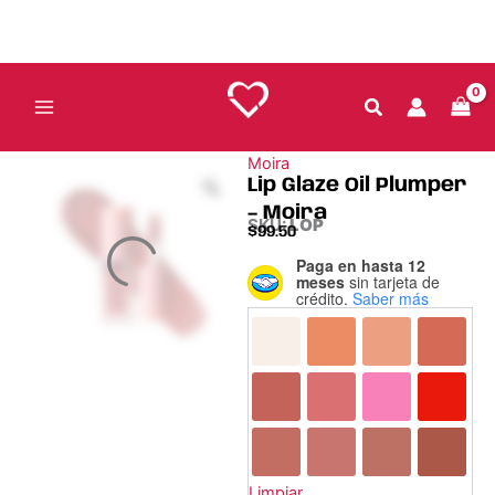
Ir
al
contenido
Moira
Lip Glaze Oil Plumper
– Moira
SKU:
LOP
$
99.50
Paga en hasta 12
Lip
meses
sin tarjeta de
Glaze
crédito.
Saber más
Oil
Plumper
-
Moira
cantidad
Limpiar