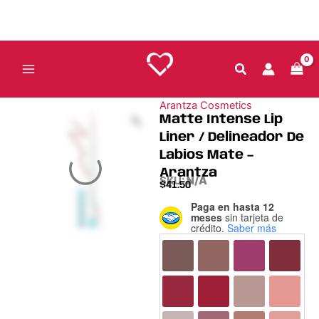
Ir
al
contenido
Arantza Cosmetics
Matte Intense Lip
Liner / Delineador De
Labios Mate –
Arantza
SKU:
N/A
$
41.50
Paga en hasta 12
Matte
meses
sin tarjeta de
Intense
crédito.
Saber más
Lip
Liner
/
Delineador
De
Labios