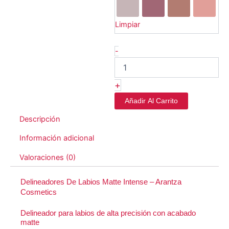
Mate
-
Arantza
Limpiar
cantidad
-
+
Añadir Al Carrito
Descripción
Información adicional
Valoraciones (0)
Delineadores De Labios Matte Intense – Arantza
Cosmetics
Delineador para labios de alta precisión con acabado
matte