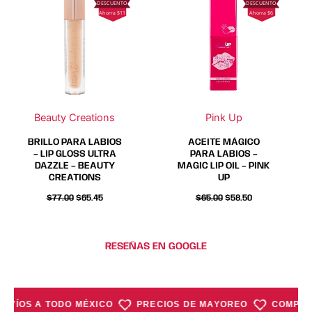
producto
producto
producto
producto
Ahorra $11
Ahorra $6
tiene
tiene
tiene
tiene
múltiples
múltiples
múltiples
múltiples
variantes.
variantes.
variantes.
variantes.
Las
Las
Las
Las
opciones
opciones
opciones
opciones
se
se
se
se
Beauty Creations
Pink Up
pueden
pueden
pueden
pueden
elegir
elegir
elegir
elegir
BRILLO PARA LABIOS
ACEITE MÁGICO
en
en
en
en
– LIP GLOSS ULTRA
PARA LABIOS –
DAZZLE – BEAUTY
MAGIC LIP OIL – PINK
la
la
la
la
CREATIONS
UP
página
página
página
página
$
77.00
$
65.45
$
65.00
$
58.50
de
de
de
de
producto
producto
producto
producto
RESEÑAS EN GOOGLE
ENVÍOS A TODO MÉXICO
PRECIOS DE MAYOREO
COMPRA 