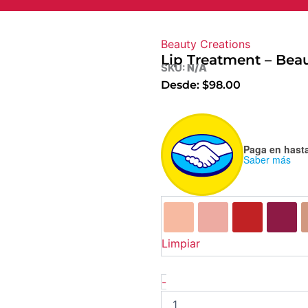
Beauty Creations
Lip Treatment – Beau
SKU:
N/A
Desde:
$
98.00
Lip
Treatment
-
Paga en hast
Saber más
Beauty
Creations
cantidad
Limpiar
-