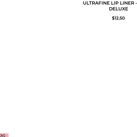
ULTRAFINE LIP LINER –
producto
producto
product
prod
DELUXE
$
12.50
ZAS