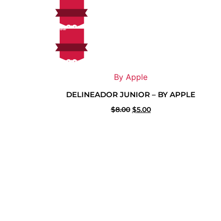
38
On Sale
¡Sale!
38%
Off
3$
3
$
%
Ahorra $3
38
On Sale
¡Sale!
38%
Off
3$
3
$
%
Ahorra $3
By Apple
DELINEADOR JUNIOR – BY APPLE
$
8.00
$
5.00