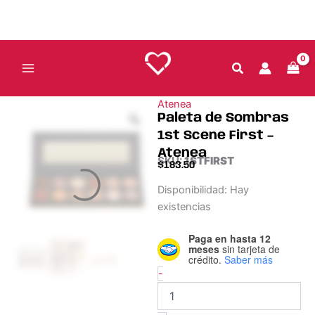
Ir
-
al
Atenea
cantidad
contenido
Atenea
Paleta de Sombras
1st Scene First –
Atenea
SKU:
1STFIRST
$
183.50
Paleta
Disponibilidad:
Hay
de
existencias
Sombras
1st
Paga en hasta 12
Scene
meses
sin tarjeta de
First
crédito.
Saber más
-
-
Atenea
cantidad