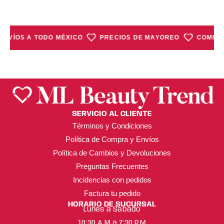
ENVÍOS A TODO MÉXICO
PRECIOS DE MAYOREO
COMPRA
SERVICIO AL CLIENTE
Términos y Condiciones
Política de Compra y Envíos
Política de Cambios y Devoluciones
Preguntas Frecuentes
Incidencias con pedidos
Factura tu pedido
HORARIO DE SUCURSAL
Lunes a Sábado
10:30 A.M a 7:30 P.M