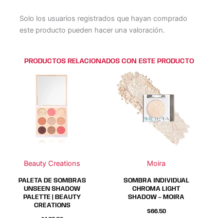
Solo los usuarios registrados que hayan comprado
este producto pueden hacer una valoración.
PRODUCTOS RELACIONADOS CON ESTE PRODUCTO
Este
Este
producto
producto
tiene
tiene
múltiples
múltiples
variantes.
variantes.
Las
Las
opciones
opciones
se
se
Beauty Creations
Moira
pueden
pueden
elegir
elegir
PALETA DE SOMBRAS
SOMBRA INDIVIDUAL
en
en
UNSEEN SHADOW
CHROMA LIGHT
PALETTE | BEAUTY
SHADOW – MOIRA
la
la
CREATIONS
página
página
$
66.50