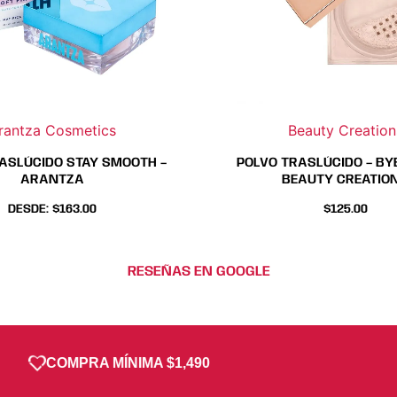
se
se
se
se
pueden
pueden
pueden
pue
elegir
elegir
elegir
eleg
en
en
en
en
la
la
la
la
página
página
página
pági
rantza Cosmetics
Beauty Creation
de
de
de
de
producto
producto
produc
pro
ASLÚCIDO STAY SMOOTH –
POLVO TRASLÚCIDO – BYE
ARANTZA
BEAUTY CREATIO
DESDE:
$
163.00
$
125.00
RESEÑAS EN GOOGLE
COMPRA MÍNIMA $1,490