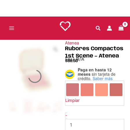
Ir
al
contenido
Atenea
Rubores Compactos
1st Scene – Atenea
SKU:
N/A
$
88.50
Paga en hasta 12
Rubores
meses
sin tarjeta de
Compactos
crédito.
Saber más
1st
Scene
-
Atenea
Limpiar
cantidad
-