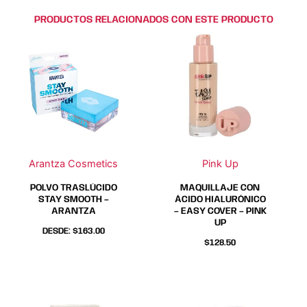
PRODUCTOS RELACIONADOS CON ESTE PRODUCTO
Este
Este
Este
Este
producto
producto
producto
producto
tiene
tiene
tiene
tiene
múltiples
múltiples
múltiples
múltiples
variantes.
variantes.
variantes.
variantes.
Las
Las
Las
Las
opciones
opciones
opciones
opciones
se
se
se
se
Arantza Cosmetics
Pink Up
pueden
pueden
pueden
pueden
elegir
elegir
elegir
elegir
POLVO TRASLÚCIDO
MAQUILLAJE CON
en
en
en
en
STAY SMOOTH –
ÁCIDO HIALURÓNICO
ARANTZA
– EASY COVER – PINK
la
la
la
la
UP
página
página
página
página
DESDE:
$
163.00
$
128.50
de
de
de
de
producto
producto
producto
producto