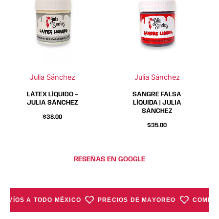
Julia Sánchez
Julia Sánchez
LÁTEX LÍQUIDO –
SANGRE FALSA
JULIA SÁNCHEZ
LÍQUIDA | JULIA
SÁNCHEZ
$
38.00
$
35.00
RESEÑAS EN GOOGLE
ENVÍOS A TODO MÉXICO
PRECIOS DE MAYOREO
COMPRA