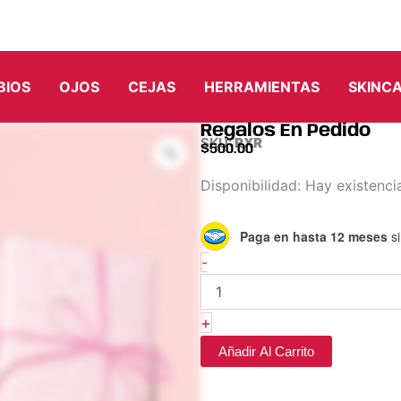
BIOS
OJOS
CEJAS
HERRAMIENTAS
SKINC
Regalos En Pedido
SKU:
RXR
$
500.00
Regalos
Disponibilidad:
Hay existenci
En
Pedido
Paga en hasta 12 meses
si
cantidad
-
+
Añadir Al Carrito