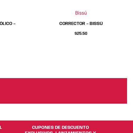
la
la
página
página
Bissú
de
de
producto
producto
ÓLICO –
CORRECTOR – BISSÚ
$
25.50
L
CUPONES DE DESCUENTO