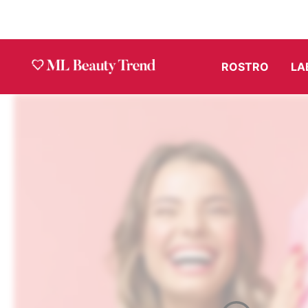
Ir
al
contenido
ROSTRO
LA