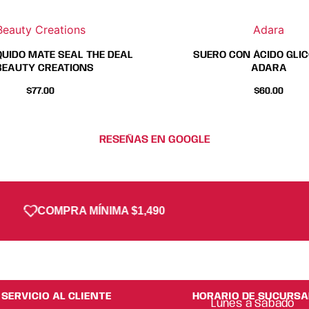
la
la
página
página
Beauty Creations
Adara
de
de
producto
producto
QUIDO MATE SEAL THE DEAL
SUERO CON ÁCIDO GLIC
BEAUTY CREATIONS
ADARA
$
77.00
$
60.00
RESEÑAS EN GOOGLE
COMPRA MÍNIMA $1,490
SERVICIO AL CLIENTE
HORARIO DE SUCURSA
Lunes a Sábado