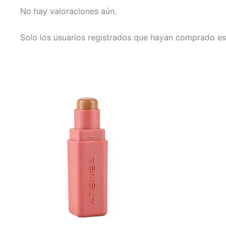
No hay valoraciones aún.
Solo los usuarios registrados que hayan comprado es
Este
Este
producto
producto
tiene
tiene
múltiples
múltiples
variantes.
variantes.
Las
Las
opciones
opciones
se
se
pueden
pueden
elegir
elegir
en
en