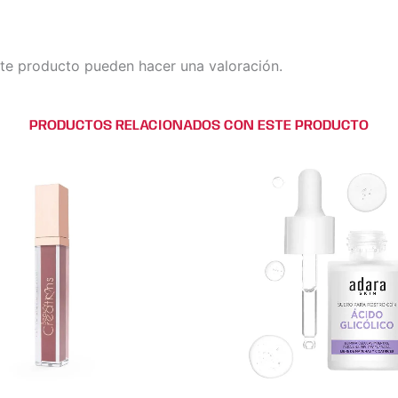
te producto pueden hacer una valoración.
PRODUCTOS RELACIONADOS CON ESTE PRODUCTO
Este
Este
producto
producto
tiene
tiene
múltiples
múltiples
variantes.
variantes.
Las
Las
opciones
opciones
se
se
pueden
pueden
elegir
elegir
en
en