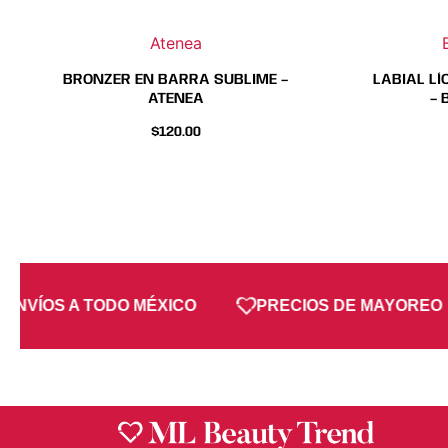
la
la
página
página
Atenea
de
de
producto
producto
BRONZER EN BARRA SUBLIME –
LABIAL LÍ
ATENEA
– 
$
120.00
ENVÍOS A TODO MÉXICO
PRECIOS DE MAYOREO