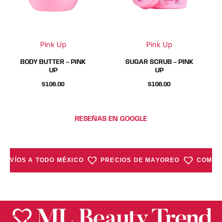
Las
Las
Las
Las
opciones
opciones
opciones
opciones
se
se
se
se
Pink Up
Pink Up
pueden
pueden
pueden
pueden
elegir
elegir
elegir
elegir
BODY BUTTER – PINK
SUGAR SCRUB – PINK
en
en
en
en
UP
UP
la
la
la
la
$
106.00
$
106.00
página
página
página
página
de
de
de
de
producto
producto
producto
producto
RESEÑAS EN GOOGLE
ENVÍOS A TODO MÉXICO
PRECIOS DE MAYOREO
COMPRA