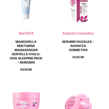
múltiples
múltiples
variantes.
variantes.
Las
Las
opciones
opciones
se
se
Skin1004
Arantza Cosmetics
pueden
pueden
elegir
elegir
MASCARILLA
SERUMS FACIALES –
en
en
NOCTURNA
ARANTZA
MADAGASCAR
COSMETICS
la
la
CENTELLA HYALU-
página
página
$
123.50
CICA SLEEPING PACK
– SKIN1004
de
de
producto
producto
$
339.50
Este
Este
Este
Este
producto
producto
producto
producto
tiene
tiene
tiene
tiene
múltiples
múltiples
múltiples
múltiples
variantes.
variantes.
variantes.
variantes.