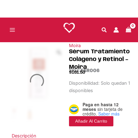
y
Ir
Retinol
al
–
contenido
Moira
cantidad
Moira
Sérum Tratamiento
Colágeno y Retinol –
Moira
SKU:
FSR006
$
161.50
Sérum
Disponibilidad:
Solo quedan 1
Tratamiento
disponibles
Colágeno
y
Paga en hasta 12
Retinol
meses
sin tarjeta de
–
crédito.
Saber más
Moira
Añadir Al Carrito
cantidad
Descripción