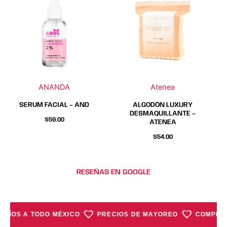
producto
producto
tiene
tiene
múltiples
múltiples
variantes.
variantes.
Las
Las
opciones
opciones
se
se
ANANDA
Atenea
pueden
pueden
elegir
elegir
SERUM FACIAL – AND
ALGODÓN LUXURY
en
en
DESMAQUILLANTE –
$
59.00
ATENEA
la
la
página
página
$
54.00
de
de
producto
producto
RESEÑAS EN GOOGLE
NVÍOS A TODO MÉXICO
PRECIOS DE MAYOREO
COMPRA 