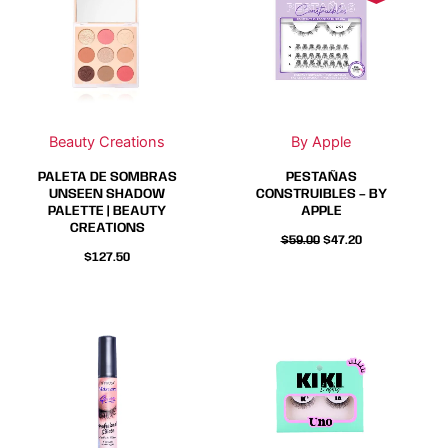
tiene
tiene
múltiples
múltiples
variantes.
variantes.
Las
Las
opciones
opciones
se
se
Beauty Creations
By Apple
pueden
pueden
elegir
elegir
PALETA DE SOMBRAS
PESTAÑAS
en
en
UNSEEN SHADOW
CONSTRUIBLES – BY
PALETTE | BEAUTY
APPLE
la
la
CREATIONS
página
página
$
59.00
$
47.20
$
127.50
de
de
producto
producto
Este
Este
producto
producto
tiene
tiene
múltiples
múltiples
variantes.
variantes.
Las
Las