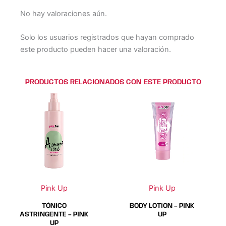
No hay valoraciones aún.
Solo los usuarios registrados que hayan comprado
este producto pueden hacer una valoración.
PRODUCTOS RELACIONADOS CON ESTE PRODUCTO
Este
Este
producto
producto
tiene
tiene
múltiples
múltiples
variantes.
variantes.
Las
Las
opciones
opciones
se
se
Pink Up
Pink Up
pueden
pueden
elegir
elegir
TÓNICO
BODY LOTION – PINK
en
en
ASTRINGENTE – PINK
UP
UP
la
la