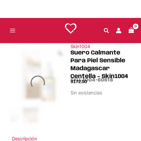
Ir
al
contenido
Skin1004
Suero Calmante
Para Piel Sensible
Madagascar
Centella – Skin1004
SKU:
1004-60618
$
172.50
Sin existencias
Descripción