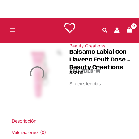
Ir
al
contenido
Beauty Creations
Bálsamo Labial Con
Llavero Fruit Dose –
Beauty Creations
SKU:
FDLB-W
$
82.00
Sin existencias
Descripción
Valoraciones (0)