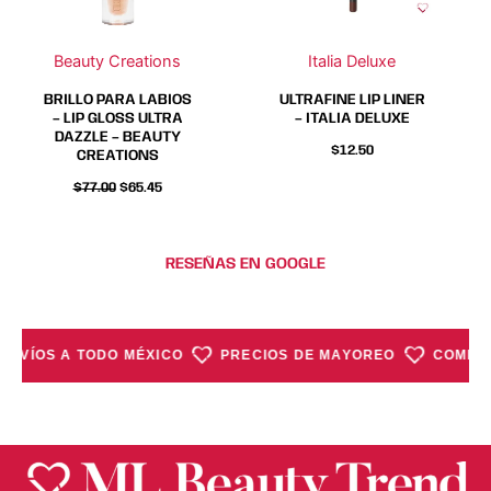
opciones
opciones
opciones
opciones
se
se
se
se
Beauty Creations
Italia Deluxe
pueden
pueden
pueden
pueden
elegir
elegir
elegir
elegir
BRILLO PARA LABIOS
ULTRAFINE LIP LINER
en
en
en
en
– LIP GLOSS ULTRA
– ITALIA DELUXE
DAZZLE – BEAUTY
la
la
la
la
$
12.50
CREATIONS
página
página
página
página
$
77.00
$
65.45
de
de
de
de
producto
producto
producto
producto
RESEÑAS EN GOOGLE
ENVÍOS A TODO MÉXICO
PRECIOS DE MAYOREO
COMPRA