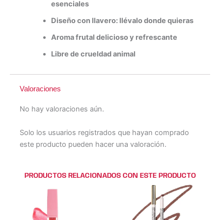
esenciales
Diseño con llavero: llévalo donde quieras
Aroma frutal delicioso y refrescante
Libre de crueldad animal
Valoraciones
No hay valoraciones aún.
Solo los usuarios registrados que hayan comprado
este producto pueden hacer una valoración.
PRODUCTOS RELACIONADOS CON ESTE PRODUCTO
Este
Este
Este
Este
producto
producto
producto
producto
tiene
tiene
tiene
tiene