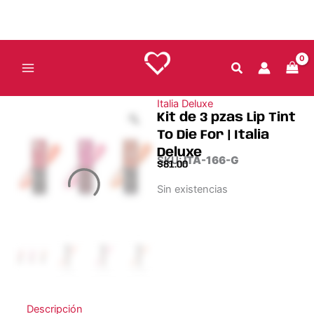
Ir
al
contenido
Italia Deluxe
Kit de 3 pzas Lip Tint
To Die For | Italia
Deluxe
SKU:
ITA-166-G
$
81.00
Sin existencias
Descripción