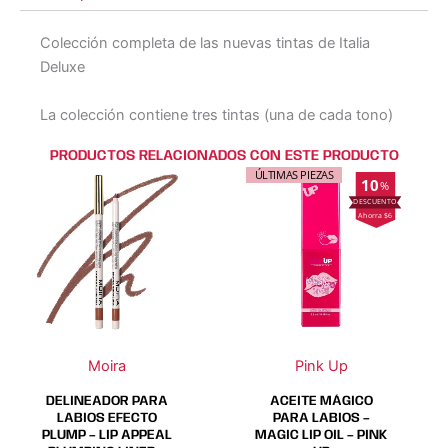
Colección completa de las nuevas tintas de Italia
Deluxe
La colección contiene tres tintas (una de cada tono)
PRODUCTOS RELACIONADOS CON ESTE PRODUCTO
Este
Este
Este
Este
ÚLTIMAS PIEZAS
10
%
producto
producto
producto
producto
Ahorra $6
tiene
tiene
tiene
tiene
múltiples
múltiples
múltiples
múltiples
variantes.
variantes.
variantes.
variantes.
Las
Las
Las
Las
opciones
opciones
opciones
opciones
se
se
se
se
Moira
Pink Up
pueden
pueden
pueden
pueden
elegir
elegir
elegir
elegir
DELINEADOR PARA
ACEITE MÁGICO
en
en
en
en
LABIOS EFECTO
PARA LABIOS –
PLUMP – LIP APPEAL
MAGIC LIP OIL – PINK
la
la
la
la