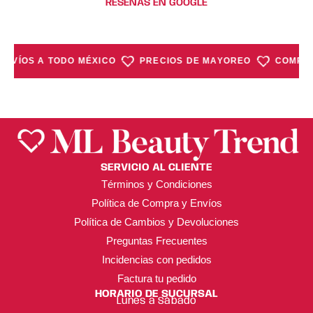
RESEÑAS EN GOOGLE
ENVÍOS A TODO MÉXICO
PRECIOS DE MAYOREO
COMPRA
SERVICIO AL CLIENTE
Términos y Condiciones
Política de Compra y Envíos
Política de Cambios y Devoluciones
Preguntas Frecuentes
Incidencias con pedidos
Factura tu pedido
HORARIO DE SUCURSAL
Lunes a Sábado