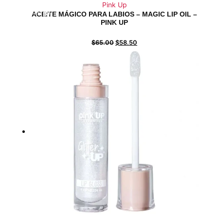
¡Sale!
7
Pink Up
%
Off
$
10
ACEITE MÁGICO PARA LABIOS – MAGIC LIP OIL –
Ahorra $6
6$
PINK UP
10%
6
$
65.00
$
58.50
$