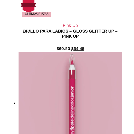
¡Sale!
6
%
Off
$
10
Ahorra $6
6$
ÚLTIMAS PIEZAS
On Sale
10%
¡Sale!
6
Pink Up
%
Off
$
10
BRILLO PARA LABIOS – GLOSS GLITTER UP –
Ahorra $6
6$
PINK UP
10%
6
$
60.50
$
54.45
$