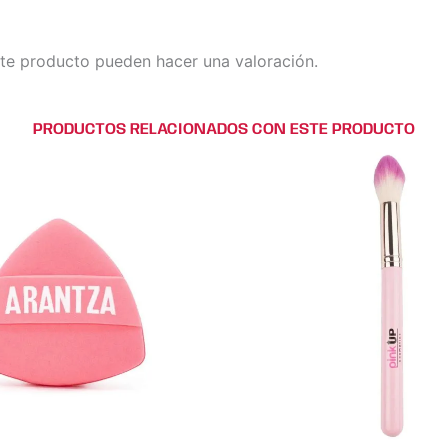
te producto pueden hacer una valoración.
PRODUCTOS RELACIONADOS CON ESTE PRODUCTO
Este
Este
producto
producto
tiene
tiene
múltiples
múltiples
variantes.
variantes.
Las
Las
opciones
opciones
se
se
pueden
pueden
elegir
elegir
en
en
la
la