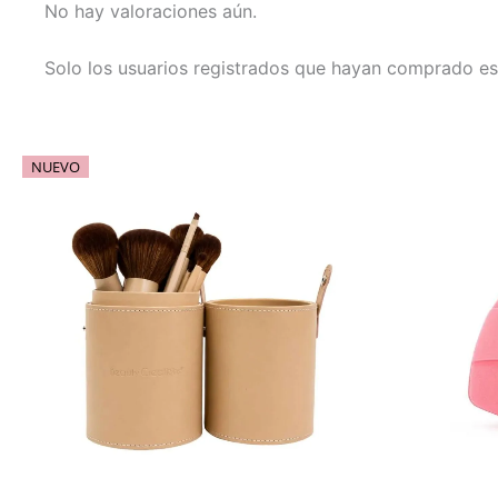
No hay valoraciones aún.
Solo los usuarios registrados que hayan comprado es
NUEVO
Este
Este
producto
producto
tiene
tiene
múltiples
múltiples
variantes.
variantes.
Las
Las
opciones
opciones
se
se
pueden
pueden
elegir
elegir
en
en
la
la