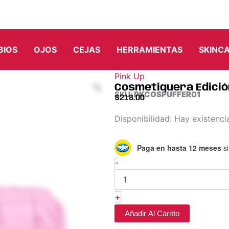
BIOS
OJOS
CEJAS
HERRAMIENTAS
SKINC
Pink Up
Cosmetiquera Edición
SKU:
PKCOSPUFFER01
$
218.00
Cosmetiquera
Disponibilidad:
Hay existenci
Edición
Limitada
Paga en hasta 12 meses
si
Puffer
-
-
Pink
Up
cantidad
+
Añadir Al Carrito