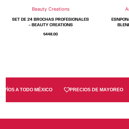
página
página
Beauty Creations
A
de
de
producto
producto
SET DE 24 BROCHAS PROFESIONALES
ESNPONJ
– BEAUTY CREATIONS
BLEN
$
448.00
NVÍOS A TODO MÉXICO
PRECIOS DE MAYOREO