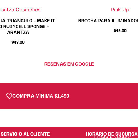
página
página
rantza Cosmetics
Pink Up
de
de
producto
producto
A TRIANGULO – MAKE IT
BROCHA PARA ILUMINADOR
D RUBYCELL SPONGE –
$
48.00
ARANTZA
$
48.00
RESEÑAS EN GOOGLE
COMPRA MÍNIMA $1,490
SERVICIO AL CLIENTE
HORARIO DE SUCURSA
Lunes a Sábado