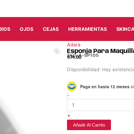
BIOS
OJOS
CEJAS
HERRAMIENTAS
SKINC
Adara
Esponja Para Maquill
SKU:
A-SP105
$
74.00
Esponja
Disponibilidad:
Hay existenci
Para
Maquillaje
Paga en hasta 12 meses
si
-
Adara
-
cantidad
+
Añadir Al Carrito