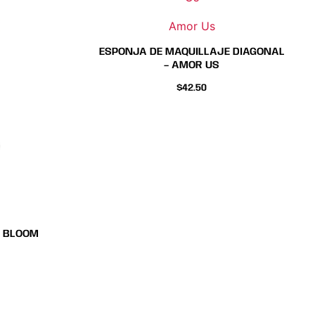
Amor Us
es
ples
s.
ntes.
ESPONJA DE MAQUILLAJE DIAGONAL
– AMOR US
es
ones
$
42.50
en
r
na
to
ucto
E BLOOM