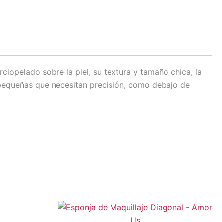
iopelado sobre la piel, su textura y tamaño chica, la
s pequeñas que necesitan precisión, como debajo de
to
ucto