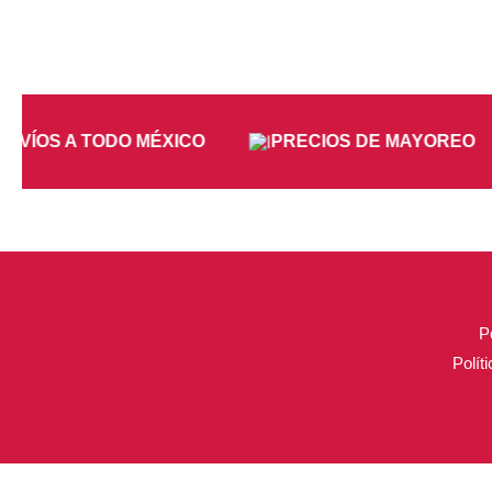
NVÍOS A TODO MÉXICO
PRECIOS DE MAYOREO
P
Polít