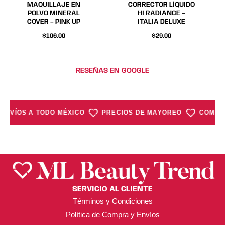
MAQUILLAJE EN
CORRECTOR LÍQUIDO
en
en
en
en
POLVO MINERAL
HI RADIANCE –
COVER – PINK UP
ITALIA DELUXE
la
la
la
la
página
página
página
página
$
106.00
$
29.00
de
de
de
de
producto
producto
producto
producto
RESEÑAS EN GOOGLE
ENVÍOS A TODO MÉXICO
PRECIOS DE MAYOREO
COMPRA
SERVICIO AL CLIENTE
Términos y Condiciones
Política de Compra y Envíos