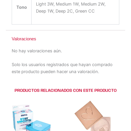
Light 3W, Medium 1W, Medium 2W,
Tono
Deep 1W, Deep 2C, Green CC
Valoraciones
No hay valoraciones aún.
Solo los usuarios registrados que hayan comprado
este producto pueden hacer una valoración.
PRODUCTOS RELACIONADOS CON ESTE PRODUCTO
Este
Este
Este
Este
producto
producto
producto
producto
tiene
tiene
tiene
tiene
múltiples
múltiples
múltiples
múltiples
variantes.
variantes.
variantes.
variantes.