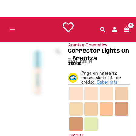
Ir
al
contenido
Arantza Cosmetics
Corrector Lights On
– Arantza
SKU:
CRLH
$
66.00
Paga en hasta 12
Corrector
meses
sin tarjeta de
Lights
crédito.
Saber más
On
-
Arantza
cantidad
Limpiar