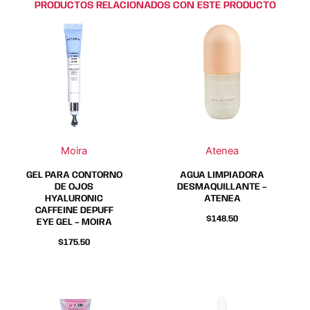
PRODUCTOS RELACIONADOS CON ESTE PRODUCTO
Moira
Atenea
GEL PARA CONTORNO
AGUA LIMPIADORA
DE OJOS
DESMAQUILLANTE –
HYALURONIC
ATENEA
CAFFEINE DEPUFF
$
148.50
EYE GEL – MOIRA
$
175.50
Este
Este
Este
Este
producto
producto
producto
producto