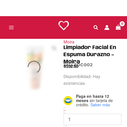
Ir
Moira
al
cantidad
contenido
Moira
Limpiador Facial En
Espuma Durazno –
Moira
SKU:
FOC002
$
102.50
Limpiador
Disponibilidad:
Hay
Facial
existencias
En
Espuma
Paga en hasta 12
Durazno
meses
sin tarjeta de
–
crédito.
Saber más
Moira
-
cantidad