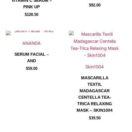
VITAMIN C SERUM –
$
92.00
opciones
opciones
PINK UP
se
se
$
128.50
pueden
pueden
elegir
elegir
Este
Este
en
en
producto
producto
la
la
ANANDA
tiene
tiene
página
página
SERUM FACIAL –
múltiples
múltiples
de
de
AND
variantes.
variantes.
producto
producto
Skin1004
$
59.00
Las
Las
opciones
opciones
MASCARILLA
se
se
TEXTIL
pueden
pueden
MADAGASCAR
elegir
elegir
CENTELLA TEA-
TRICA RELAXING
en
en
MASK – SKIN1004
la
la
$
39.50
página
página
de
de