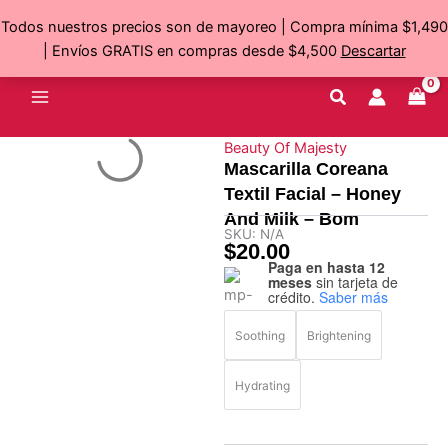
Ir
Todos nuestros precios son de mayoreo | Compra mínima $1,490
al
| Envíos GRATIS en compras desde $4,500
Descartar
contenido
Beauty Of Majesty
Mascarilla Coreana
Textil Facial – Honey
And Milk – Bom
SKU:
N/A
$
20.00
Paga en hasta 12
Mascarilla
meses
sin tarjeta de
Coreana
crédito.
Saber más
Textil
Facial
Soothing
Brightening
-
Honey
Hydrating
And
Milk
-