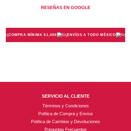
producto
producto
RESEÑAS EN GOOGLE
COMPRA MÍNIMA $1,490
ENVÍOS A TODO MÉXICO
PRE
SERVICIO AL CLIENTE
Términos y Condiciones
Política de Compra y Envíos
Política de Cambios y Devoluciones
Preguntas Frecuentes