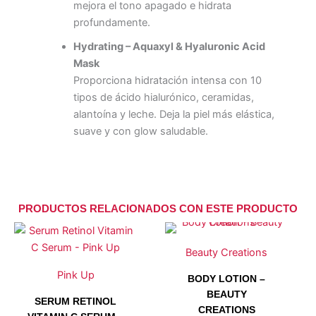
mejora el tono apagado e hidrata
profundamente.
Hydrating – Aquaxyl & Hyaluronic Acid
Mask
Proporciona hidratación intensa con 10
tipos de ácido hialurónico, ceramidas,
alantoína y leche. Deja la piel más elástica,
suave y con glow saludable.
PRODUCTOS RELACIONADOS CON ESTE PRODUCTO
Este
Este
producto
producto
Beauty Creations
tiene
tiene
Pink Up
BODY LOTION –
múltiples
múltiples
BEAUTY
variantes.
variantes.
SERUM RETINOL
CREATIONS
Las
Las