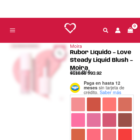
Ir
al
contenido
Moira
ÚLTIMAS PIEZAS
15
%
Rubor Líquido – Love
Ahorra $16
Steady Liquid Blush –
Moira
SKU:
N/A
$
110.50
$
93.92
Paga en hasta 12
Rubor
meses
sin tarjeta de
Líquido
crédito.
Saber más
-
Love
Steady
Liquid
Blush
-
Moira
cantidad