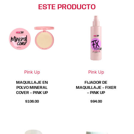
ESTE PRODUCTO
Este
Este
producto
producto
tiene
tiene
múltiples
múltiples
variantes.
variantes.
Las
Las
opciones
opciones
se
se
Pink Up
Pink Up
pueden
pueden
elegir
elegir
MAQUILLAJE EN
FIJADOR DE
en
en
POLVO MINERAL
MAQUILLAJE – FIXER
COVER – PINK UP
– PINK UP
la
la
página
página
$
106.00
$
94.00
de
de
producto
producto