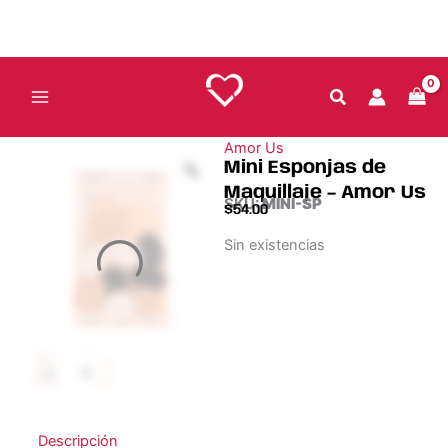
Ir
al
contenido
Amor Us
Mini Esponjas de
Maquillaje – Amor Us
SKU:
MINI-SP
$
54.00
Sin existencias
Descripción