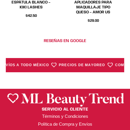
ESPÁTULA BLANCO –
APLICADORES PARA
KIKI LASHES
MAQUILLAJE TIPO
QUESO – AMOR US
$
42.50
$
29.00
RESEÑAS EN GOOGLE
ENVÍOS A TODO MÉXICO
PRECIOS DE MAYOREO
COMPRA
SERVICIO AL CLIENTE
Términos y Condiciones
Política de Compra y Envíos