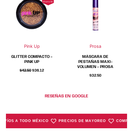
Ahorra $6
tiene
tiene
múltiples
múltiples
variantes.
variantes.
Las
Las
opciones
opciones
se
se
Pink Up
Prosa
pueden
pueden
elegir
elegir
GLITTER COMPACTO –
MÁSCARA DE
en
en
PINK UP
PESTAÑAS MAXI-
VOLUMEN – PROSA
la
la
$
42.50
$
36.12
página
página
$
32.50
de
de
producto
producto
RESEÑAS EN GOOGLE
ENVÍOS A TODO MÉXICO
PRECIOS DE MAYOREO
COMPRA 