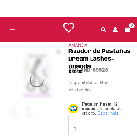
Ir
cantidad
al
contenido
ANANDA
Rizador de Pestañas
Dream Lashes–
Ananda
SKU:
AND-69628
$
39.00
Rizador
Disponibilidad:
Hay
de
existencias
Pestañas
Dream
Paga en hasta 12
Lashes–
meses
sin tarjeta de
Ananda
crédito.
Saber más
cantidad
-