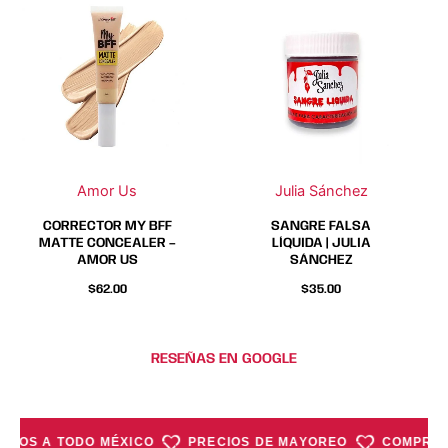
Este
Este
producto
producto
tiene
tiene
múltiples
múltiples
variantes.
variantes.
Las
Las
opciones
opciones
se
se
Amor Us
Julia Sánchez
pueden
pueden
elegir
elegir
CORRECTOR MY BFF
SANGRE FALSA
en
en
MATTE CONCEALER –
LÍQUIDA | JULIA
AMOR US
SÁNCHEZ
la
la
página
página
$
62.00
$
35.00
de
de
producto
producto
RESEÑAS EN GOOGLE
NVÍOS A TODO MÉXICO
PRECIOS DE MAYOREO
COMPRA M