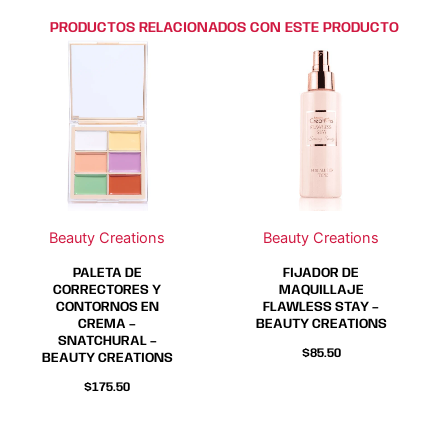
PRODUCTOS RELACIONADOS CON ESTE PRODUCTO
Este
Este
producto
producto
tiene
tiene
múltiples
múltiples
variantes.
variantes.
Las
Las
opciones
opciones
se
se
Beauty Creations
Beauty Creations
pueden
pueden
elegir
elegir
PALETA DE
FIJADOR DE
en
en
CORRECTORES Y
MAQUILLAJE
CONTORNOS EN
FLAWLESS STAY –
la
la
CREMA –
BEAUTY CREATIONS
página
página
SNATCHURAL –
$
85.50
BEAUTY CREATIONS
de
de
producto
producto
$
175.50