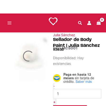
Ir
Sánchez
al
cantidad
contenido
Julia Sánchez
Sellador de Body
Paint | Julia Sánchez
SKU:
MCS001
$
38.00
Sellador
Disponibilidad:
Hay
de
existencias
Body
Paint
Paga en hasta 12
|
meses
sin tarjeta de
Julia
crédito.
Saber más
Sánchez
-
cantidad
+