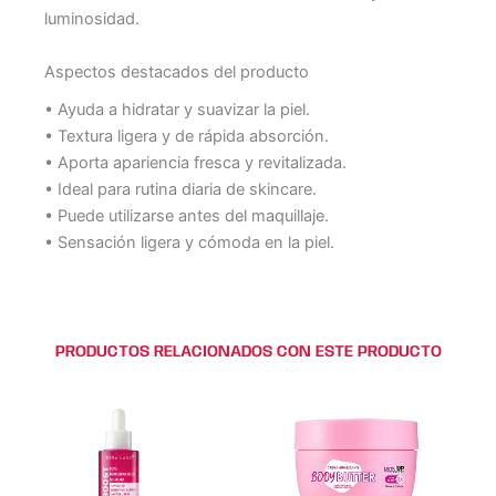
luminosidad.
Aspectos destacados del producto
• Ayuda a hidratar y suavizar la piel.
• Textura ligera y de rápida absorción.
• Aporta apariencia fresca y revitalizada.
• Ideal para rutina diaria de skincare.
• Puede utilizarse antes del maquillaje.
• Sensación ligera y cómoda en la piel.
PRODUCTOS RELACIONADOS CON ESTE PRODUCTO
Este
Este
producto
producto
tiene
tiene
múltiples
múltiples
variantes.
variantes.