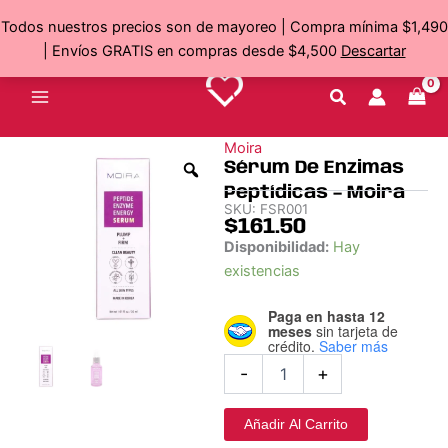
Peptídicas
Ir
Todos nuestros precios son de mayoreo | Compra mínima $1,490
–
al
Moira
| Envíos GRATIS en compras desde $4,500
Descartar
contenido
cantidad
Moira
Sérum De Enzimas
Peptídicas – Moira
SKU:
FSR001
$
161.50
Sérum
Disponibilidad:
Hay
De
existencias
Enzimas
Peptídicas
Paga en hasta 12
–
meses
sin tarjeta de
Moira
crédito.
Saber más
cantidad
-
+
Añadir Al Carrito