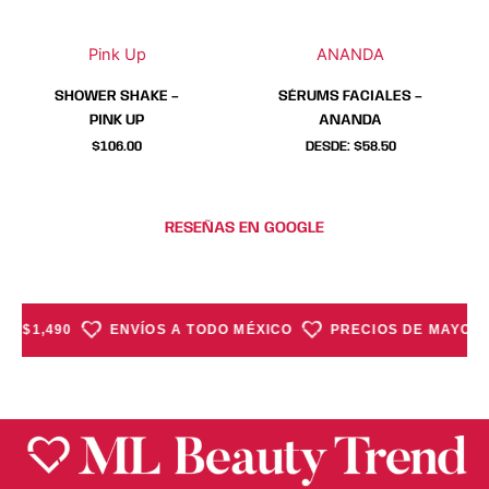
opciones
opciones
opciones
opciones
se
se
se
se
Pink Up
ANANDA
pueden
pueden
pueden
pueden
elegir
elegir
elegir
elegir
SHOWER SHAKE –
SÉRUMS FACIALES –
en
en
en
en
PINK UP
ANANDA
la
la
la
la
$
106.00
DESDE:
$
58.50
página
página
página
página
de
de
de
de
producto
producto
producto
producto
RESEÑAS EN GOOGLE
 $1,490
ENVÍOS A TODO MÉXICO
PRECIOS DE MAYOREO