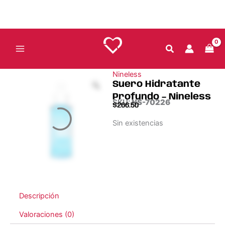
Ir
al
contenido
Nineless
Suero Hidratante
Profundo – Nineless
SKU:
NS-70226
$
266.50
Sin existencias
Descripción
Valoraciones (0)