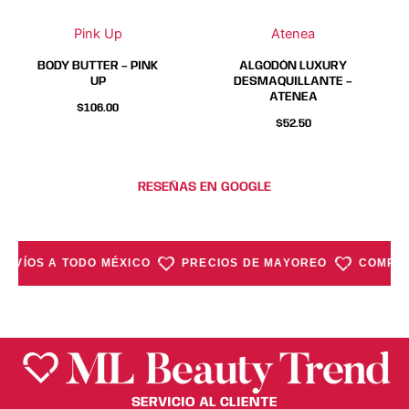
se
se
Pink Up
Atenea
pueden
pueden
elegir
elegir
BODY BUTTER – PINK
ALGODÓN LUXURY
en
en
UP
DESMAQUILLANTE –
ATENEA
la
la
$
106.00
página
página
$
52.50
de
de
producto
producto
RESEÑAS EN GOOGLE
ENVÍOS A TODO MÉXICO
PRECIOS DE MAYOREO
COMPRA
SERVICIO AL CLIENTE