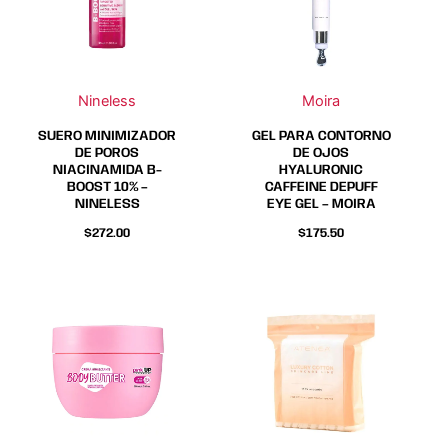
Nineless
Moira
SUERO MINIMIZADOR
GEL PARA CONTORNO
DE POROS
DE OJOS
NIACINAMIDA B-
HYALURONIC
BOOST 10% –
CAFFEINE DEPUFF
NINELESS
EYE GEL – MOIRA
$
272.00
$
175.50
Este
Este
producto
producto
tiene
tiene
múltiples
múltiples
variantes.
variantes.
Las
Las
opciones
opciones