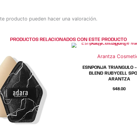
te producto pueden hacer una valoración.
PRODUCTOS RELACIONADOS CON ESTE PRODUCTO
Este
Este
produc
prod
Arantza Cosmeti
tiene
tiene
ESNPONJA TRIANGULO –
múltipl
múlti
BLEND RUBYCELL SPO
variante
varia
ARANTZA
Las
Las
$
48.00
opcion
opci
se
se
pueden
pued
elegir
elegi
en
en
la
la