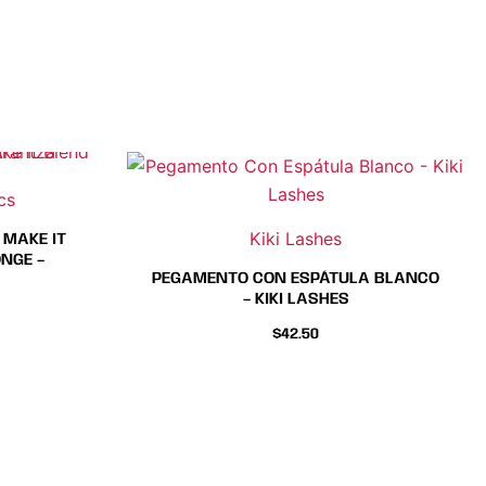
to
ucto
cs
Kiki Lashes
 MAKE IT
es
ples
NGE –
s.
ntes.
PEGAMENTO CON ESPÁTULA BLANCO
– KIKI LASHES
es
ones
$
42.50
en
r