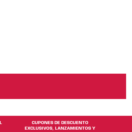
na
to
ucto
L
CUPONES DE DESCUENTO
EXCLUSIVOS, LANZAMIENTOS Y