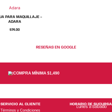
página
pági
Adara
de
de
produc
prod
JA PARA MAQUILLAJE –
ADARA
$
74.00
RESEÑAS EN GOOGLE
COMPRA MÍNIMA $1,490
SERVICIO AL CLIENTE
HORARIO DE SUCURSA
Lunes a Sábado
Términos y Condiciones