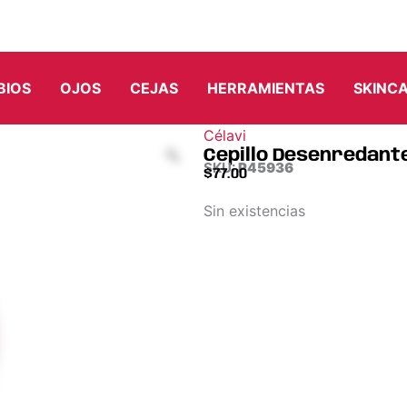
BIOS
OJOS
CEJAS
HERRAMIENTAS
SKINC
Célavi
Cepillo Desenredante
SKU:
P45936
$
77.00
Sin existencias