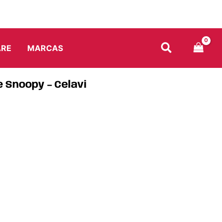
ARE
MARCAS
 Snoopy – Celavi